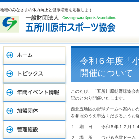
地域のみなさまの体力向上と健康増進を応援します
令和６年度「
開催について
このたび、「五所川原朝野球協会
記のとおり開催いたします。
西北五地区の野球チームへ案内い
を参照のうえ申込くださるようお
１ 期 日 令和６年１２月１４日
２ 場 所 つがる克雪ドーム